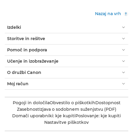
Nazaj na vrh
Izdelki
Storitve in rešitve
Pomoč in podpora
Učenje in izobraževanje
O družbi Canon
Moj račun
Pogoji in določila
Obvestilo o piškotkih
Dostopnost
Zasebnost
Izjava o sodobnem suženjstvu (PDF)
Domači uporabniki: kje kupiti
Poslovanje: kje kupiti
Nastavitve piškotkov