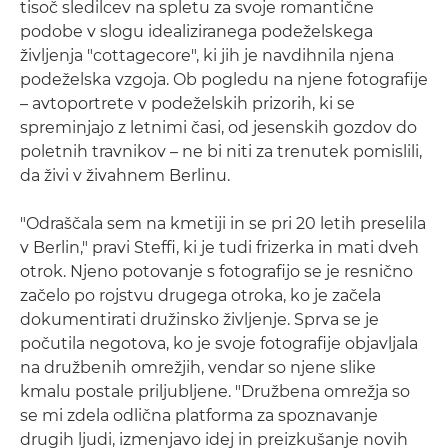
tisoč sledilcev na spletu za svoje romantične
podobe v slogu idealiziranega podeželskega
življenja "cottagecore", ki jih je navdihnila njena
podeželska vzgoja. Ob pogledu na njene fotografije
– avtoportrete v podeželskih prizorih, ki se
spreminjajo z letnimi časi, od jesenskih gozdov do
poletnih travnikov – ne bi niti za trenutek pomislili,
da živi v živahnem Berlinu.
"Odraščala sem na kmetiji in se pri 20 letih preselila
v Berlin," pravi Steffi, ki je tudi frizerka in mati dveh
otrok. Njeno potovanje s fotografijo se je resnično
začelo po rojstvu drugega otroka, ko je začela
dokumentirati družinsko življenje. Sprva se je
počutila negotova, ko je svoje fotografije objavljala
na družbenih omrežjih, vendar so njene slike
kmalu postale priljubljene. "Družbena omrežja so
se mi zdela odlična platforma za spoznavanje
drugih ljudi, izmenjavo idej in preizkušanje novih