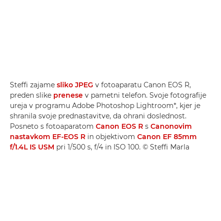
Steffi zajame
sliko JPEG
v fotoaparatu Canon EOS R,
preden slike
prenese
v pametni telefon. Svoje fotografije
ureja v programu Adobe Photoshop Lightroom*, kjer je
shranila svoje prednastavitve, da ohrani doslednost.
Posneto s fotoaparatom
Canon EOS R
s
Canonovim
nastavkom EF-EOS R
in objektivom
Canon EF 85mm
f/1.4L IS USM
pri 1/500 s, f/4 in ISO 100. © Steffi Marla