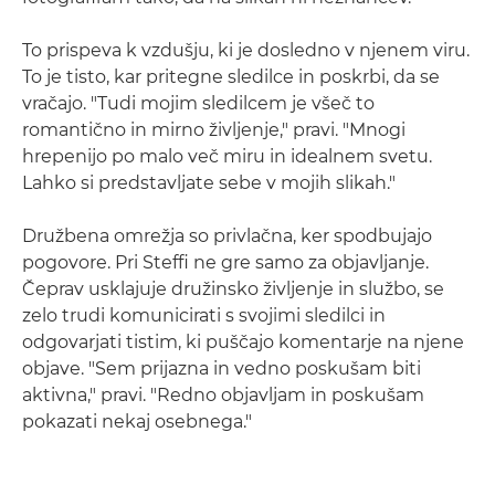
To prispeva k vzdušju, ki je dosledno v njenem viru.
To je tisto, kar pritegne sledilce in poskrbi, da se
vračajo. "Tudi mojim sledilcem je všeč to
romantično in mirno življenje," pravi. "Mnogi
hrepenijo po malo več miru in idealnem svetu.
Lahko si predstavljate sebe v mojih slikah."
Družbena omrežja so privlačna, ker spodbujajo
pogovore. Pri Steffi ne gre samo za objavljanje.
Čeprav usklajuje družinsko življenje in službo, se
zelo trudi komunicirati s svojimi sledilci in
odgovarjati tistim, ki puščajo komentarje na njene
objave. "Sem prijazna in vedno poskušam biti
aktivna," pravi. "Redno objavljam in poskušam
pokazati nekaj osebnega."