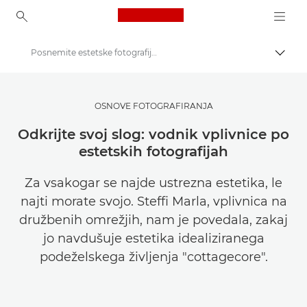
Canon Logo, back to ho
Posnemite estetske fotografije za družbena omrežja
Prekl
Canon
Poiščite navdih | Nasveti in nakupovalni vodniki za fotografiranje in tiskanje
OSNOVE FOTOGRAFIRANJA
Namigi in tehnike za fotografiranje in tiskanje
Odkrijte svoj slog: vodnik vplivnice po
estetskih fotografijah
Za vsakogar se najde ustrezna estetika, le
najti morate svojo. Steffi Marla, vplivnica na
družbenih omrežjih, nam je povedala, zakaj
jo navdušuje estetika idealiziranega
podeželskega življenja "cottagecore".