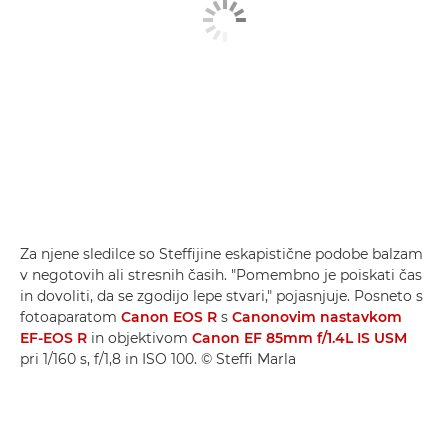
Za njene sledilce so Steffijine eskapistične podobe balzam
v negotovih ali stresnih časih. "Pomembno je poiskati čas
in dovoliti, da se zgodijo lepe stvari," pojasnjuje. Posneto s
fotoaparatom
Canon EOS R
s
Canonovim nastavkom
EF-EOS R
in objektivom
Canon EF 85mm f/1.4L IS USM
pri 1/160 s, f/1,8 in ISO 100. © Steffi Marla