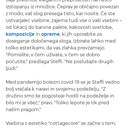
izstopanju iz množice. Čeprav je običajno povezan
z modo, vaš slog presega tisto, kar nosite. Če ste
ustvarjalec vsebine, zajema tudi vse o vaši vsebini –
od lokacij do barvne palete, kakovosti svetlobe,
kompozicije
in
opreme
, ki jih uporabite za
doseganje določenega sloga. Izbirate lahko med
toliko estetikami, da vas zlahka prevzamejo.
"Pomislite, v čem uživate, v čem se dobro
počutite," predlaga Steffi. "Ne poslušajte drugih
ljudi."
Med pandemijo bolezni covid-19 se je Steffi vedno
bolj vračala k naravi in svojemu podeželju. "Z
družino smo še pogosteje hodili na podeželje in
bilo mi je všeč," pravi. "Toliko lepote je tik pred
našim pragom."
Vsebina z estetiko "cottagecore" se začne s tem,