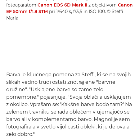
fotoaparatom
Canon EOS 6D Mark II
z objektivom
Canon
EF 50mm f/1.8 STM
pri 1/640 s, f/3,5 in ISO 100. © Steffi
Marla
Barva je ključnega pomena za Steffi, ki se na svojih
slikah vedno trudi ostati znotraj ene "barvne
družine". "Usklajene barve so zame zelo
pomembne," pojasnjuje. "Svoja oblačila usklajujem
z okolico. Vprašam se: 'Kakšne barve bodo tam?' Na
zelenem travniku se rada oblečem v ujemajočo se
barvo ali v komplementarno barvo. Magnolije sem
fotografirala v svetlo vijoličasti obleki, ki je delovala
zelo dobro."