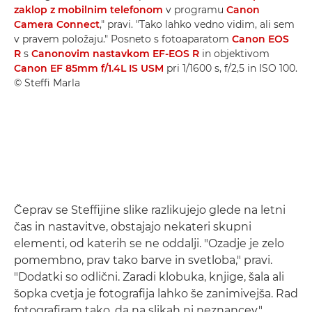
zaklop z mobilnim telefonom
v programu
Canon
Camera Connect
," pravi. "Tako lahko vedno vidim, ali sem
v pravem položaju." Posneto s fotoaparatom
Canon EOS
R
s
Canonovim nastavkom EF-EOS R
in objektivom
Canon EF 85mm f/1.4L IS USM
pri 1/1600 s, f/2,5 in ISO 100.
© Steffi Marla
Čeprav se Steffijine slike razlikujejo glede na letni
čas in nastavitve, obstajajo nekateri skupni
elementi, od katerih se ne oddalji. "Ozadje je zelo
pomembno, prav tako barve in svetloba," pravi.
"Dodatki so odlični. Zaradi klobuka, knjige, šala ali
šopka cvetja je fotografija lahko še zanimivejša. Rad
fotografiram tako, da na slikah ni neznancev."