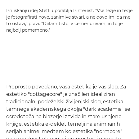
Pri iskanju idej Steffi uporablja Pinterest. "Vse težje in težje
je fotografirati nove, zanimive stvari, a ne dovolim, da me
to ustavi," pravi. "Delam tisto, v čemer uživam, in to je
najbolj pomembno."
Preprosto povedano, vaša estetika je vaš slog. Za
estetiko "cottagecore" je značilen idealiziran
tradicionalni podeželski življenjski slog, estetika
temnega akademskega okolja "dark academia" se
osredotoča na blazerje iz tvida in stare usnjene
knjige, estetika e-deklet temelji na animiranih
serijah anime, medtem ko estetika "normcore"
daje prednost elegantni preprostosti namesto