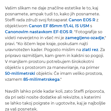
Vašim slikam ne daje značilne estetike le to, kaj
posnamete, ampak tudi to, kako jih posnamete.
Steffi rada združi svoj fotoaparat
Canon EOS R
z
objektivom
Canon EF 85mm f/1.4L IS USM
s
Canonovim nastavkom EF-EOS R
. "Fotografije so
videti neverjetno in všeč mi je
zamegljeno ozadje
,"
pravi. "Ko iščem lepe kraje, poskušam najti
uravnotežen kader. Pogosto mislim na
zlati rez
. Za
pripravo razmišljam, kam grem in kakšni so pogoji.
V manjšem prostoru potrebujem širokokotni
objektiv s prostorom za manevriranje, na primer
50-milimetrski
objektiv. Če imam veliko prostora,
vzamem
85-milimetrskega
."
Navdih lahko pride kadar koli, zato Steffi priporoča,
da pri sebi nosite dodatke ali rekvizite, s katerimi
se lahko takoj poigrate in ugotovite, kaj je najboljše
za vaš posnetek.