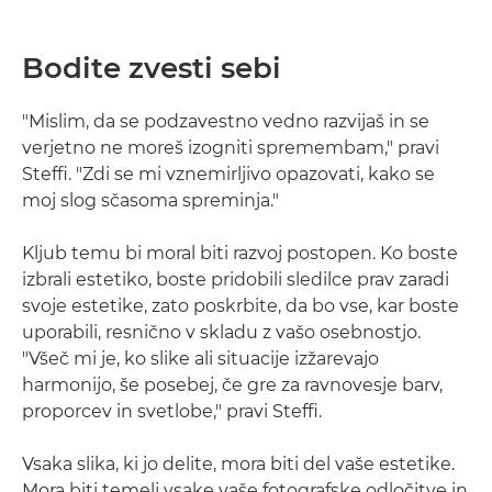
Bodite zvesti sebi
"Mislim, da se podzavestno vedno razvijaš in se
verjetno ne moreš izogniti spremembam," pravi
Steffi. "Zdi se mi vznemirljivo opazovati, kako se
moj slog sčasoma spreminja."
Kljub temu bi moral biti razvoj postopen. Ko boste
izbrali estetiko, boste pridobili sledilce prav zaradi
svoje estetike, zato poskrbite, da bo vse, kar boste
uporabili, resnično v skladu z vašo osebnostjo.
"Všeč mi je, ko slike ali situacije izžarevajo
harmonijo, še posebej, če gre za ravnovesje barv,
proporcev in svetlobe," pravi Steffi.
Vsaka slika, ki jo delite, mora biti del vaše estetike.
Mora biti temelj vsake vaše fotografske odločitve in