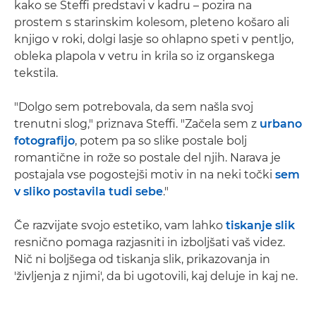
kako se Steffi predstavi v kadru – pozira na
prostem s starinskim kolesom, pleteno košaro ali
knjigo v roki, dolgi lasje so ohlapno speti v pentljo,
obleka plapola v vetru in krila so iz organskega
tekstila.
"Dolgo sem potrebovala, da sem našla svoj
trenutni slog," priznava Steffi. "Začela sem z
urbano
fotografijo
, potem pa so slike postale bolj
romantične in rože so postale del njih. Narava je
postajala vse pogostejši motiv in na neki točki
sem
v sliko postavila tudi sebe
."
Če razvijate svojo estetiko, vam lahko
tiskanje slik
resnično pomaga razjasniti in izboljšati vaš videz.
Nič ni boljšega od tiskanja slik, prikazovanja in
'življenja z njimi', da bi ugotovili, kaj deluje in kaj ne.