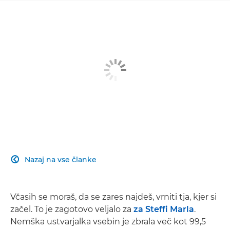
Nazaj na vse članke

Včasih se moraš, da se zares najdeš, vrniti tja, kjer si
začel. To je zagotovo veljalo za
za Steffi Marla
.
Nemška ustvarjalka vsebin je zbrala več kot 99,5