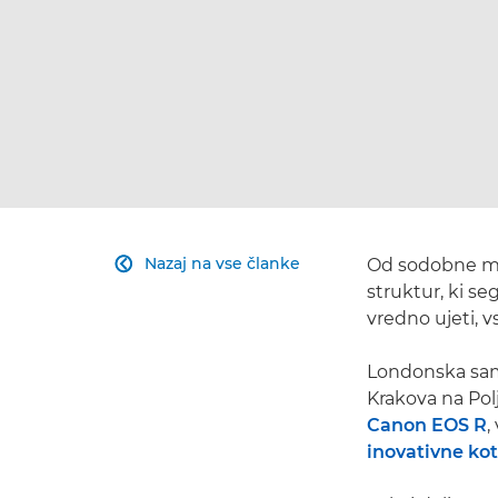
Nazaj na vse članke
Od sodobne 

struktur, ki se
vredno ujeti, v
Londonska samo
Krakova na Pol
Canon EOS R
,
inovativne ko