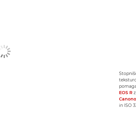
Stopnišč
teksturo
pomagaj
EOS R
z
Canono
in ISO 