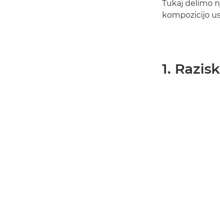
Tukaj delimo n
kompozicijo u
1. Razis