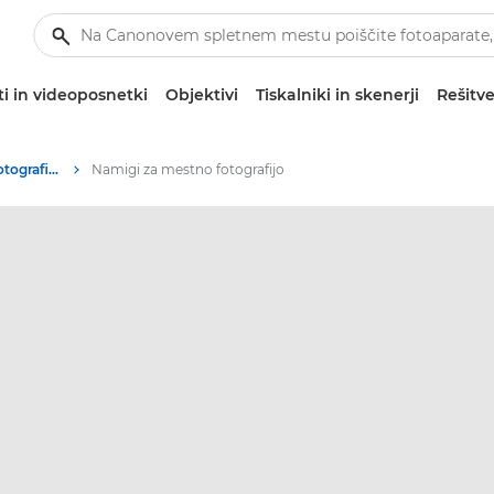
i in videoposnetki
Objektivi
Tiskalniki in skenerji
Rešitve
Namigi in tehnike za fotografiranje in tiskanje
Namigi za mestno fotografijo