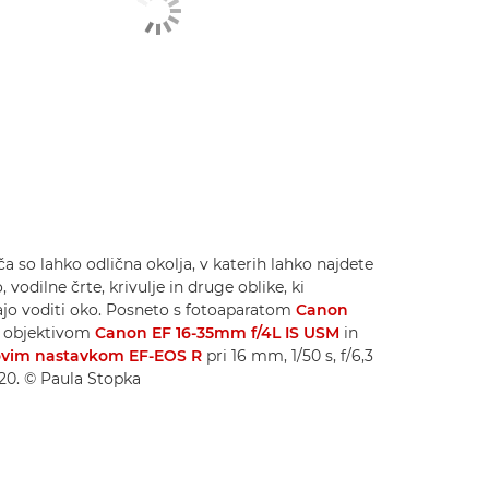
a so lahko odlična okolja, v katerih lahko najdete
, vodilne črte, krivulje in druge oblike, ki
o voditi oko. Posneto s fotoaparatom
Canon
 objektivom
Canon EF 16-35mm f/4L IS USM
in
vim nastavkom EF-EOS R
pri 16 mm, 1/50 s, f/6,3
320. © Paula Stopka