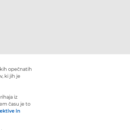
nskih opečnatih
 ki jih je
ihaja iz
em času je to
ektive in