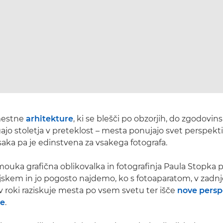
mestne
arhitekture
, ki se blešči po obzorjih, do zgodovi
gajo stoletja v preteklost – mesta ponujajo svet perspektiv,
saka pa je edinstvena za vsakega fotografa.
uka grafična oblikovalka in fotografinja Paula Stopka pr
jskem in jo pogosto najdemo, ko s fotoaparatom, v zadnj
 v roki raziskuje mesta po vsem svetu ter išče
nove persp
te
.