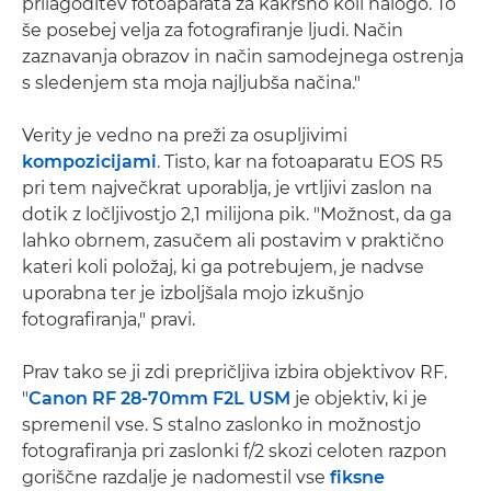
prilagoditev fotoaparata za kakršno koli nalogo. To
še posebej velja za fotografiranje ljudi. Način
zaznavanja obrazov in način samodejnega ostrenja
s sledenjem sta moja najljubša načina."
Verity je vedno na preži za osupljivimi
kompozicijami
. Tisto, kar na fotoaparatu EOS R5
pri tem največkrat uporablja, je vrtljivi zaslon na
dotik z ločljivostjo 2,1 milijona pik. "Možnost, da ga
lahko obrnem, zasučem ali postavim v praktično
kateri koli položaj, ki ga potrebujem, je nadvse
uporabna ter je izboljšala mojo izkušnjo
fotografiranja," pravi.
Prav tako se ji zdi prepričljiva izbira objektivov RF.
"
Canon RF 28-70mm F2L USM
je objektiv, ki je
spremenil vse. S stalno zaslonko in možnostjo
fotografiranja pri zaslonki f/2 skozi celoten razpon
goriščne razdalje je nadomestil vse
fiksne