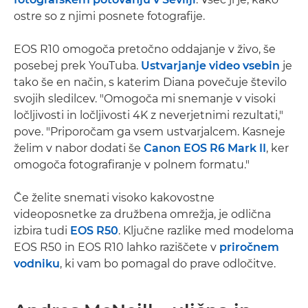
ostre so z njimi posnete fotografije.
EOS R10 omogoča pretočno oddajanje v živo, še
posebej prek YouTuba.
Ustvarjanje video vsebin
je
tako še en način, s katerim Diana povečuje število
svojih sledilcev. "Omogoča mi snemanje v visoki
ločljivosti in ločljivosti 4K z neverjetnimi rezultati,"
pove. "Priporočam ga vsem ustvarjalcem. Kasneje
želim v nabor dodati še
Canon EOS R6 Mark II
, ker
omogoča fotografiranje v polnem formatu."
Če želite snemati visoko kakovostne
videoposnetke za družbena omrežja, je odlična
izbira tudi
EOS R50
. Ključne razlike med modeloma
EOS R50 in EOS R10 lahko raziščete v
priročnem
vodniku
, ki vam bo pomagal do prave odločitve.