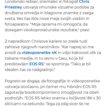
Londonski režiser, snemalec in fotograf
Chris
Priestley
ustvarja vrhunske vizualne podobe za
družbena omrežja in blagovne znamke z vsega
sveta. Ves čas išče nove meje svojih vsebin in
fotoaparatov. "Moja oprema mi omogoča, da
dosegam visokoproračunske rezultate," pravi.
Z napredkom Chrisove kariere so zrasle tudi
zahteve njegovih naročnikov. "Kar naprej so me
prosili za
videoposnetke 4K
in višjo kakovost slik za
tiskane medije, in to ravno v času, ko je bil
predstavljen
EOS R5
," se spominja. "Tako je bil
idealen čas za nadgradnjo."
Pogosto se dogaja, da fotografije in videoposnetke
ustvarja istočasno, pri čemer mu hibridni EOS R5
zagotavlja brezkompromisno zmogljivost na obeh
področjih. "EOS R5 lahko snema v ločljivosti 8K s 30
sličicami na sekundo. Tega za zdaj sicer še ne