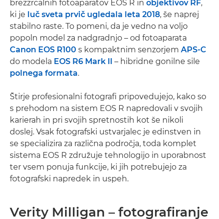
brezzrcalnih fotoaparatov EOS R in
objektivov RF
,
ki je
luč sveta prvič ugledala leta 2018
, še naprej
stabilno raste. To pomeni, da je vedno na voljo
popoln model za nadgradnjo – od fotoaparata
Canon EOS R100
s kompaktnim senzorjem
APS-C
do modela
EOS R6 Mark II
– hibridne gonilne sile
polnega formata
.
Štirje profesionalni fotografi pripovedujejo, kako so
s prehodom na sistem EOS R napredovali v svojih
karierah in pri svojih spretnostih kot še nikoli
doslej. Vsak fotografski ustvarjalec je edinstven in
se specializira za različna področja, toda komplet
sistema EOS R združuje tehnologijo in uporabnost
ter vsem ponuja funkcije, ki jih potrebujejo za
fotografski napredek in uspeh.
Verity Milligan – fotografiranje