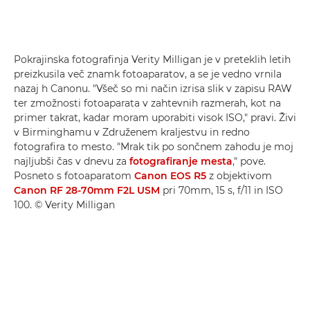
Pokrajinska fotografinja Verity Milligan je v preteklih letih
preizkusila več znamk fotoaparatov, a se je vedno vrnila
nazaj h Canonu. "Všeč so mi način izrisa slik v zapisu RAW
ter zmožnosti fotoaparata v zahtevnih razmerah, kot na
primer takrat, kadar moram uporabiti visok ISO," pravi. Živi
v Birminghamu v Združenem kraljestvu in redno
fotografira to mesto. "Mrak tik po sončnem zahodu je moj
najljubši čas v dnevu za
fotografiranje mesta
," pove.
Posneto s fotoaparatom
Canon EOS R5
z objektivom
Canon RF 28-70mm F2L USM
pri 70mm, 15 s, f/11 in ISO
100. © Verity Milligan