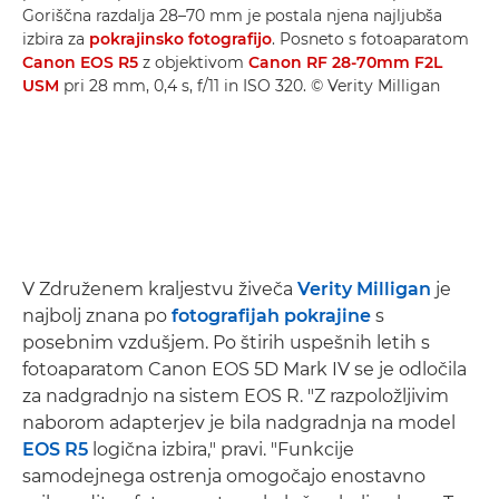
Goriščna razdalja 28–70 mm je postala njena najljubša
izbira za
pokrajinsko fotografijo
. Posneto s fotoaparatom
Canon EOS R5
z objektivom
Canon RF 28-70mm F2L
USM
pri 28 mm, 0,4 s, f/11 in ISO 320. © Verity Milligan
V Združenem kraljestvu živeča
Verity Milligan
je
najbolj znana po
fotografijah pokrajine
s
posebnim vzdušjem. Po štirih uspešnih letih s
fotoaparatom Canon EOS 5D Mark IV se je odločila
za nadgradnjo na sistem EOS R. "Z razpoložljivim
naborom adapterjev je bila nadgradnja na model
EOS R5
logična izbira," pravi. "Funkcije
samodejnega ostrenja omogočajo enostavno