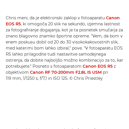
Chris meni, da je elektronski zaklop v fotoaparatu
Canon
EOS R5
, ki omogoča 20 slik na sekundo, izjemna lastnost
za fotografiranje dogajanja, kot je ta posnetek smučarja za
znano blagovno znamko športne opreme. "Vem, da bom v
enem poskusu dobil od 20 do 30 visokokakovostnih slik,
med katerimi bom lahko izbiral," pove. "V fotoaparatu EOS
R5 lahko prilagodite tudi nastavitve samodejnega
ostrenja, da dobite najboljšo možno kombinacijo za to, kar
potrebujete." Posneto s fotoaparatom
Canon EOS R5
z
objektivom
Canon RF 70-200mm F2.8L IS USM
pri
119 mm, 1/1250 s, f/7,1 in ISO 125. © Chris Priestley