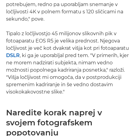
potrebujem, redno pa uporabljam snemanje v
ločljivosti 4K v polnem formatu s 120 sličicami na
sekundo," pove.
Tipalo z ločljivostjo 45 milijonov slikovnih pik v
fotoaparatu EOS R5 je velika prednost. Njegova
ločljivost je več kot dvakrat višja kot pri fotoaparatu
DSLR
, ki ga je uporabljal pred tem. "V primerih, kjer
ne morem nadzirati subjekta, nimam vedno
možnosti popolnega kadriranja posnetka," razloži.
"Višja ločljivost mi omogoča, da v postprodukciji
spremenim kadriranje in še vedno dostavim
visokokakovostne slike."
Naredite korak naprej v
svojem fotografskem
popotovanju