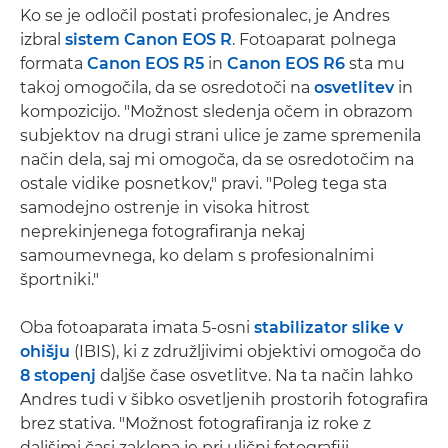
Ko se je odločil postati profesionalec, je Andres
izbral
sistem Canon EOS R
. Fotoaparat polnega
formata
Canon EOS R5
in
Canon EOS R6
sta mu
takoj omogočila, da se osredotoči na
osvetlitev
in
kompozicijo. "Možnost sledenja očem in obrazom
subjektov na drugi strani ulice je zame spremenila
način dela, saj mi omogoča, da se osredotočim na
ostale vidike posnetkov," pravi. "Poleg tega sta
samodejno ostrenje in visoka hitrost
neprekinjenega fotografiranja nekaj
samoumevnega, ko delam s profesionalnimi
športniki."
Oba fotoaparata imata 5-osni
stabilizator slike v
ohišju
(IBIS), ki z združljivimi objektivi omogoča do
8 stopenj
daljše čase osvetlitve. Na ta način lahko
Andres tudi v šibko osvetljenih prostorih fotografira
brez stativa. "Možnost fotografiranja iz roke z
daljšimi časi zaklopa je pri ulični fotografiji