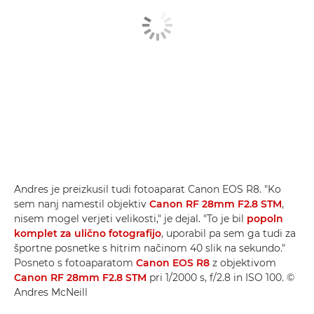
Andres je preizkusil tudi fotoaparat Canon EOS R8. "Ko
sem nanj namestil objektiv
Canon RF 28mm F2.8 STM
,
nisem mogel verjeti velikosti," je dejal. "To je bil
popoln
komplet za ulično fotografijo
, uporabil pa sem ga tudi za
športne posnetke s hitrim načinom 40 slik na sekundo."
Posneto s fotoaparatom
Canon EOS R8
z objektivom
Canon RF 28mm F2.8 STM
pri 1/2000 s, f/2.8 in ISO 100. ©
Andres McNeill