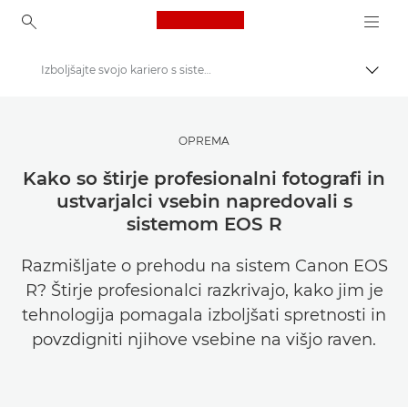
Canon Logo, back to ho
Izboljšajte svojo kariero s sistemom Canon EOS R
Prekl
Canon
Poiščite navdih | Nasveti in nakupovalni vodniki za fotografiranje in tiskanje
OPREMA
Zgodbe o fotografiranju in ustvarjalnosti
Kako so štirje profesionalni fotografi in
ustvarjalci vsebin napredovali s
sistemom EOS R
Razmišljate o prehodu na sistem Canon EOS
R? Štirje profesionalci razkrivajo, kako jim je
tehnologija pomagala izboljšati spretnosti in
povzdigniti njihove vsebine na višjo raven.