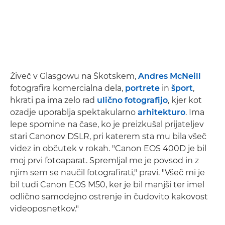
Živeč v Glasgowu na Škotskem,
Andres McNeill
fotografira komercialna dela,
portrete
in
šport
,
hkrati pa ima zelo rad
ulično fotografijo
, kjer kot
ozadje uporablja spektakularno
arhitekturo
. Ima
lepe spomine na čase, ko je preizkušal prijateljev
stari Canonov DSLR, pri katerem sta mu bila všeč
videz in občutek v rokah. "Canon EOS 400D je bil
moj prvi fotoaparat. Spremljal me je povsod in z
njim sem se naučil fotografirati," pravi. "Všeč mi je
bil tudi Canon EOS M50, ker je bil manjši ter imel
odlično samodejno ostrenje in čudovito kakovost
videoposnetkov."