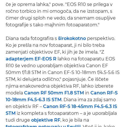
če je oprema lahka," pove. "EOS R10 se prilega v
ročno torbico in mi omogoča, da ne izstopam, s
čimer drugi sploh ne vedo, da snemam osupljive
fotografije s tako majhnim fotoaparatom."
Diana rada fotografira s
širokokotno
perspektivo.
Ko je prešla na nov fotoaparat, ji ni bilo treba
zamenjati objektivov EF, ki jih je že imela. "Z
adapterjem EF-EOS R
lahko na fotoaparatu EOS
R10 še vedno uporabljam objektiva Canon EF
50mm f/1.8 STM in Canon EF-S 10-18mm f/4.5-5.6 IS
STM, ki delujeta odlično," pojasnjuje. Če iščete
njima enakovredna objektiva RF, lahko izberete
modela
Canon RF 50mm F1.8 STM
in
Canon RF-S
10-18mm F4.5-6.3 IS STM
. Diana ima za zdaj samo
en objektiv RF –
Canon RF-S 18-45mm F4.5-6.3 IS
STM
iz kompleta s fotoaparatom – a je uporabljala
tudi druge
objektive RF
, ko je bila na
fotografskem potovanju v Sevilji
. Všeč ji je, kako