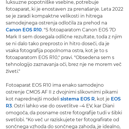
luksuzne popotniške vsebine, potrebuje
fotoaparat, ki je enostaven za prenašanje. Leta 2022
se je zaradi kompaktne velikosti in hitrega
samodejnega ostrenja odločila za prehod na
Canon EOS R10
. "S fotoaparatom Canon EOS 7D
Mark II sem dosegala odlične rezultate, toda z njim
se ni dalo tako preprosto in hitro doseči, da je
vsaka fotografija popolnoma ostra, kot je to s
fotoaparatom EOS R10," pravi. "Obsedena sem s
tehnologijo zaznavanja oči, brez nje ne morem več
živeti."
Fotoaparat EOS R10 ima enako samodejno
ostrenje CMOS AF II z dvojnimi slikovnimi pikami
kot naprednejši modeli
sistema EOS R
, kot je
EOS
R3
. Ostri lahko vse do osvetlitve –4 EV, kar Diani
omogoča, da posname ostre fotografije tudi v šibki
svetlobi. "Ko več ur raziskujete ter fotografirate od
sončnega vzhoda do sončnega zahoda, je idealno,