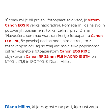
"Čeprav mi je bil prejšnji fotoaparat zelo všeč, je
sistem
Canon EOS R
velika nadgradnja. Pomaga mi, da na svojih
potovanjih posnamem, to, kar želim," pravi Diana.
"Navdušena sem nad vsestranskostjo fotoaparata
Canon
EOS R10
, še posebej nad samodejnim ostrenjem z
zaznavanjem oči, saj so zdaj vse moje slike popolnoma
ostre." Posneto s fotoaparatom
Canon EOS R10
z
objektivom
Canon RF 35mm F1.8 MACRO IS STM
pri
1/200 s, f/1,8 in ISO 200. © Diana Millos
Diana Millos
, ki je pogosto na poti, kjer ustvarja