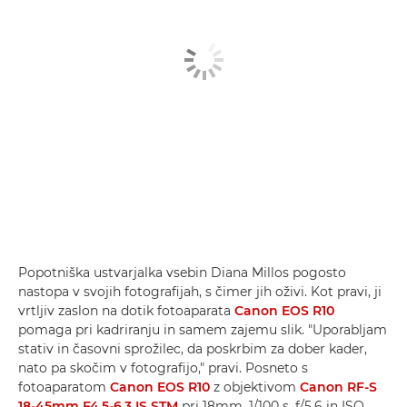
Popotniška ustvarjalka vsebin Diana Millos pogosto
nastopa v svojih fotografijah, s čimer jih oživi. Kot pravi, ji
vrtljiv zaslon na dotik fotoaparata
Canon EOS R10
pomaga pri kadriranju in samem zajemu slik. "Uporabljam
stativ in časovni sprožilec, da poskrbim za dober kader,
nato pa skočim v fotografijo," pravi. Posneto s
fotoaparatom
Canon EOS R10
z objektivom
Canon RF-S
18-45mm F4.5-6.3 IS STM
pri 18mm, 1/100 s, f/5,6 in ISO