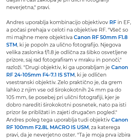
neverjetna," pravi.
Andres uporablja kombinacijo objektivov
RF
in EF,
a počasi prehaja v celoti na objektive RF. "Všeč so
mi majhne mere objektiva
Canon RF 50mm F1.8
STM
, ki je popoln za ulično fotografijo. Njegova
velika zaslonka f/1.8 je odlična za šibko osvetljene
prizore, saj rad fotografiram v mraku in ponoči,"
razloži. "Drugi objektiv, ki ga uporabljam je
Canon
RF 24-105mm F4-7.1 IS STM
, ki je odličen
vsestranski objektiv. Zelo praktično je, da grem
lahko z njim vse od širokokotnih 24 mm pa do
105 mm, še posebej pri ulični fotografiji, kjer je
dobro narediti širokokotni posnetek, nato pa isti
prizor še približati in zajeti drugačen pogled."
Andres poleg tega uporablja tudi objektiv
Canon
RF 100mm F2.8L MACRO IS USM
, za katerega
pravi, da je neverjetno oster. "Ta je moja prva izbira