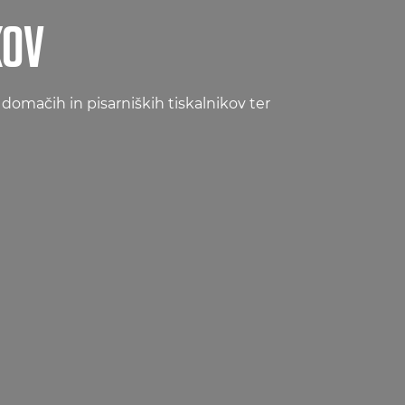
KOV
omačih in pisarniških tiskalnikov ter