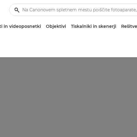
i in videoposnetki
Objektivi
Tiskalniki in skenerji
Rešitve